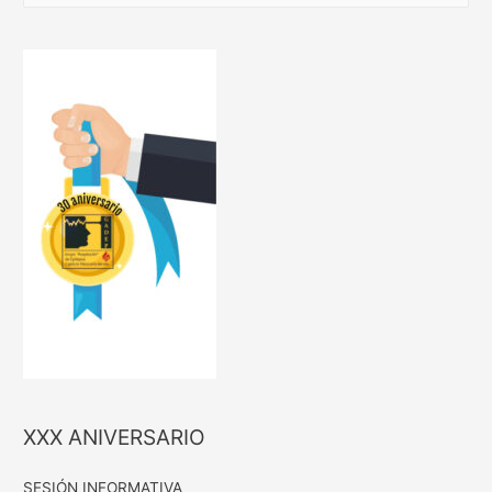
s
c
a
r
p
o
r
:
XXX ANIVERSARIO
SESIÓN INFORMATIVA