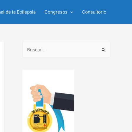
al de la Epilepsia
Congresos
Consultorio
B
u
s
c
a
r
p
o
r
: